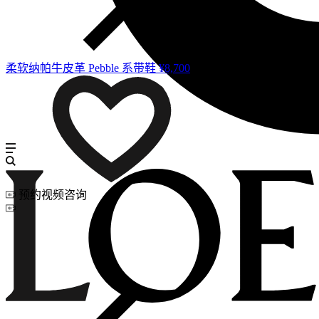
柔软纳帕牛皮革 Pebble 系带鞋
¥8,700
预约视频咨询