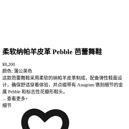
柔软纳帕羊皮革 Pebble 芭蕾舞鞋
¥8,200
颜色: 蒲公英色
这款芭蕾舞鞋采用柔软的纳帕羊皮革制成，配备弹性鞋面设
计，确保舒适穿着体验，并点缀带有 Anagram 镌刻细节的金
属 Pebble 和标志性花瓣形鞋头。
... 查看更多+
细节