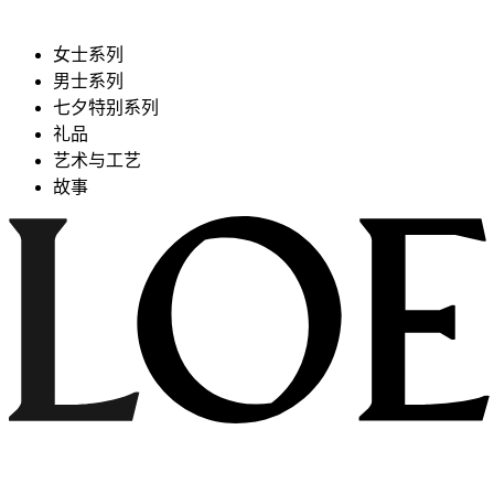
女士系列
男士系列
七夕特别系列
礼品
艺术与工艺
故事