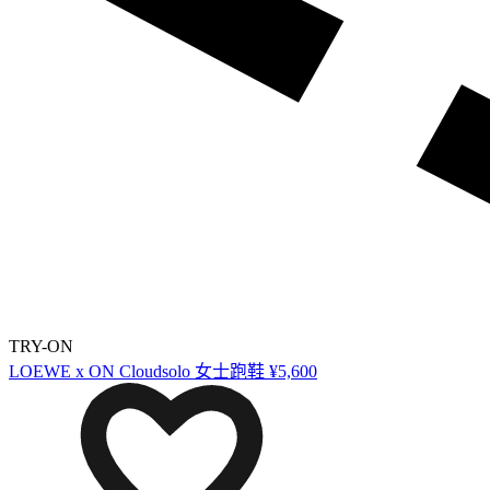
TRY-ON
LOEWE x ON Cloudsolo 女士跑鞋
¥5,600