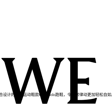
计的崭新运动鞋款Cloudsolo跑鞋，令日常律动更加轻松自如