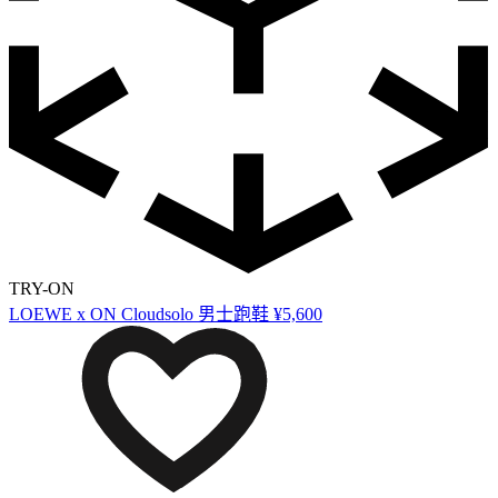
TRY-ON
LOEWE x ON Cloudsolo 男士跑鞋
¥5,600