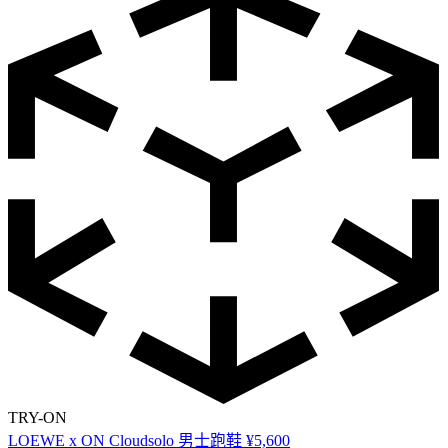
TRY-ON
LOEWE x ON Cloudsolo 男士跑鞋
¥5,600